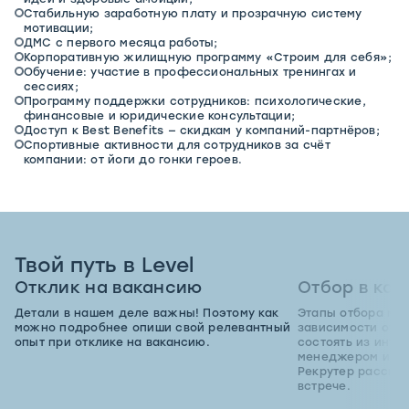
идеи и здоровые амбиции;
Стабильную заработную плату и прозрачную систему
мотивации;
ДМС с первого месяца работы;
Корпоративную жилищную программу «Строим для себя»;
Обучение: участие в профессиональных тренингах и
сессиях;
Программу поддержки сотрудников: психологические,
финансовые и юридические консультации;
Доступ к Best Benefits — скидкам у компаний-партнёров;
Спортивные активности для сотрудников за счёт
компании: от йоги до гонки героев.
Твой путь в Level
Отклик на вакансию
Отбор в ко
Детали в нашем деле важны! Поэтому как
Этапы отбора мог
можно подробнее опиши свой релевантный
зависимости от п
опыт при отклике на вакансию.
состоять из инте
менеджером и пр
Рекрутер расскаж
встрече.