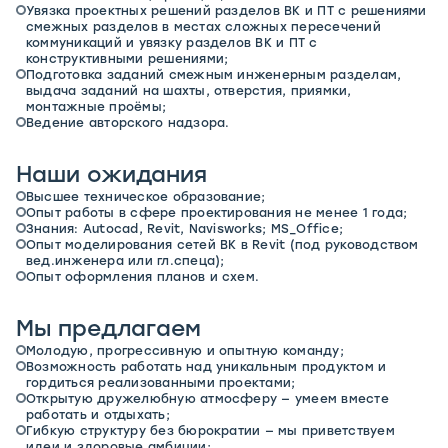
Увязка проектных решений разделов ВК и ПТ с решениями
смежных разделов в местах сложных пересечений
коммуникаций и увязку разделов ВК и ПТ с
конструктивными решениями;
Подготовка заданий смежным инженерным разделам,
выдача заданий на шахты, отверстия, приямки,
монтажные проёмы;
Ведение авторского надзора.
Наши ожидания
Высшее техническое образование;
Опыт работы в сфере проектирования не менее 1 года;
Знания: Autocad, Revit, Navisworks; MS_Office;
Опыт моделирования сетей ВК в Revit (под руководством
вед.инженера или гл.спеца);
Опыт оформления планов и схем.
Мы предлагаем
Молодую, прогрессивную и опытную команду;
Возможность работать над уникальным продуктом и
гордиться реализованными проектами;
Открытую дружелюбную атмосферу — умеем вместе
работать и отдыхать;
Гибкую структуру без бюрократии — мы приветствуем