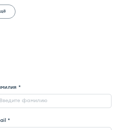
ещё
милия
*
ail
*