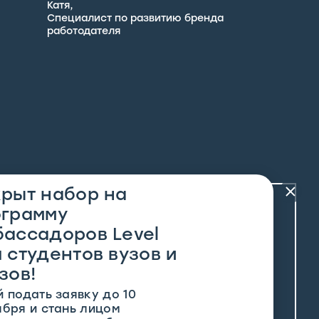
Катя,
Специалист по развитию бренда
работодателя
рыт набор на
Писать только по
кты
ограмму
cruitment@levelgroup.ru
консультационным
вопросам. Если
ассадоров Level
же вы хотите
отправить
 студентов вузов и
резюме, сделайте
это, пожалуйста,
через
форму на
зов!
сайте
й подать заявку до 10
ября и стань лицом