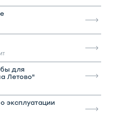
me
ИТ
жбы для
а Летово"
о эксплуатации