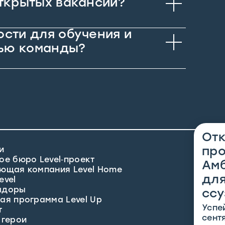
открытых вакансий?
ости для обучения и
тью команды?
Отк
и
Конта
пр
re
ое бюро Level‑проект
Амб
ющая компания Level Home
для
evel
адоры
ссу
ая программа Level Up
Успе
т
сент
 герои